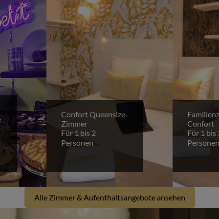
Confort Queensize-
Familien
e
Zimmer
Confort
Für 1 bis 2
Für 1 bis 
Personen
Persone
Alle Zimmer & Aufenthaltsangebote ansehen