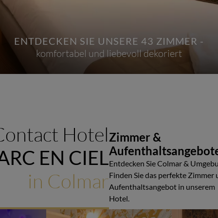
ENTDECKEN SIE UNSERE 43 ZIMMER -
ENTDECKEN SIE UNSERE 43 ZIMMER -
T UNS EINE FREUDE, SIE WILLKOMMEN ZU HE
HAUS, EIN TEAM, EIN HERZLICHES WILLKO
komfortabel und liebevoll dekoriert
Contact Hotel
Zimmer &
Aufenthaltsangebot
ARC EN CIEL
Entdecken Sie Colmar & Umgebu
in Colmar
Finden Sie das perfekte Zimmer
Aufenthaltsangebot in unserem
Hotel.