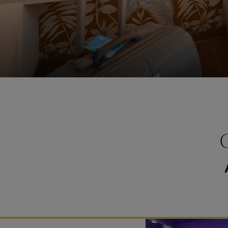
ES IS
EIN 