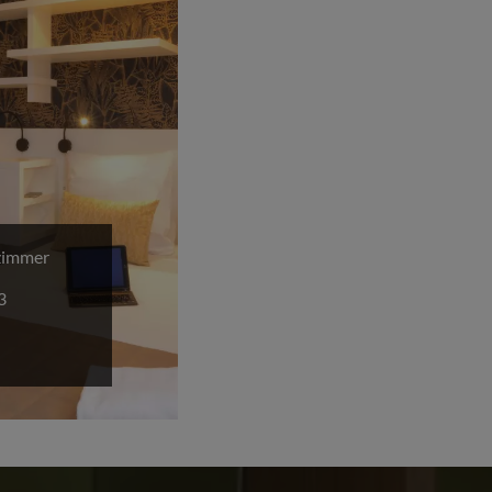
zimmer
3
n