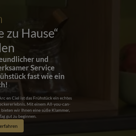
h
e zu Hause“
len
reundlicher und
rksamer Service
rühstück fast wie ein
ch!
rc en Ciel ist das Frühstück ein echtes
ckererlebnis. Mit einem All-you-can-
t bieten wir Ihnen eine süße Klammer,
Tag gut zu beginnen.
erfahren