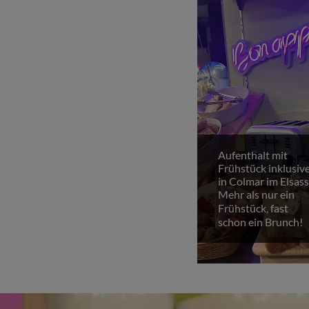
Aufenthalt mit
Frühstück inklusiv
in Colmar im Elsass
Mehr als nur ein
Frühstück, fast
schon ein Brunch!