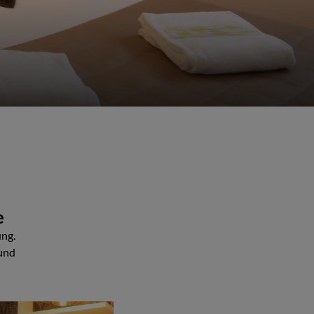
ISSEN!
MMEN.
e
ng.
 und